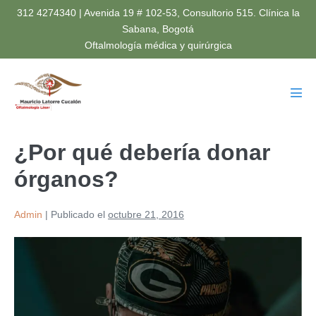
Saltar
312 4274340 | Avenida 19 # 102-53, Consultorio 515. Clínica la
al
Sabana, Bogotá
Oftalmología médica y quirúrgica
contenido
Alte
men
¿Por qué debería donar
órganos?
Admin
|
Publicado el
octubre 21, 2016