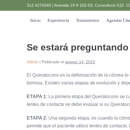
Saltar
312 4274340 | Avenida 19 # 102-53, Consultorio 515. Cl
al
contenido
Inicio
Experiencia
Tratamientos
Agendar Cit
Se estará preguntando
Admin
|
Publicado el
agosto 14, 2015
El Queratocono es la deformación de la córnea lo 
borrosa. Existen varias etapas de evolución y dep
ETAPA 1:
La primera etapa del Queratocono se cura
lentes de contacto se debe evaluar si su Querato
ETAPA 2:
Una segunda etapa, es cuando la córne
permite que el paciente utilice lentes de contacto