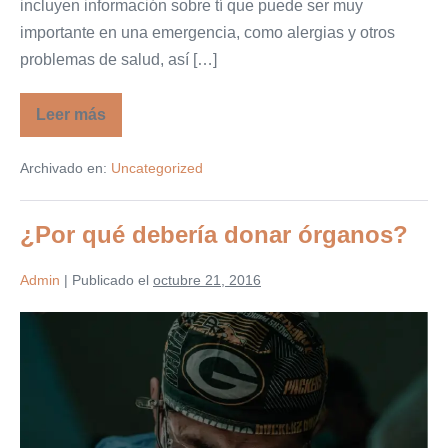
incluyen información sobre tí que puede ser muy
importante en una emergencia, como alergias y otros
problemas de salud, así […]
Leer más
Donación
de
órganos:
Archivado en:
Uncategorized
promovida
por
los
grandes
¿Por qué debería donar órganos?
de
la
tecnología
Admin
|
Publicado el
octubre 21, 2016
¿Por
qué
debería
donar
órganos?