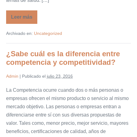
temas de salud. […]
Leer más
Su
salud
puede
Archivado en:
Uncategorized
estar
en
peligro,
no
¿Sabe cuál es la diferencia entre
crea
todo
competencia y competitividad?
lo
que
lee.
Admin
|
Publicado el
julio 23, 2016
La Competencia ocurre cuando dos o más personas o
empresas ofrecen el mismo producto o servicio al mismo
mercado objetivo. Las personas o empresas entran a
diferenciarse entre sí con sus diversas propuestas de
valor. Tales como, menor precio, mejor servicio, mayores
beneficios, certificaciones de calidad, años de