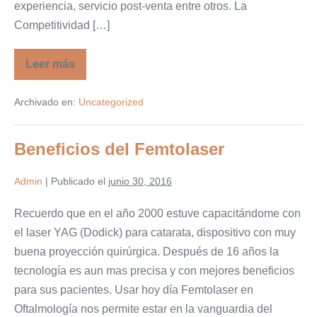
experiencia, servicio post-venta entre otros. La
Competitividad […]
Leer más
¿Sabe
cuál
es
Archivado en:
Uncategorized
la
diferencia
entre
competencia
Beneficios del Femtolaser
y
competitividad?
Admin
|
Publicado el
junio 30, 2016
Recuerdo que en el año 2000 estuve capacitándome con
el laser YAG (Dodick) para catarata, dispositivo con muy
buena proyección quirúrgica. Después de 16 años la
tecnología es aun mas precisa y con mejores beneficios
para sus pacientes. Usar hoy día Femtolaser en
Oftalmología nos permite estar en la vanguardia del