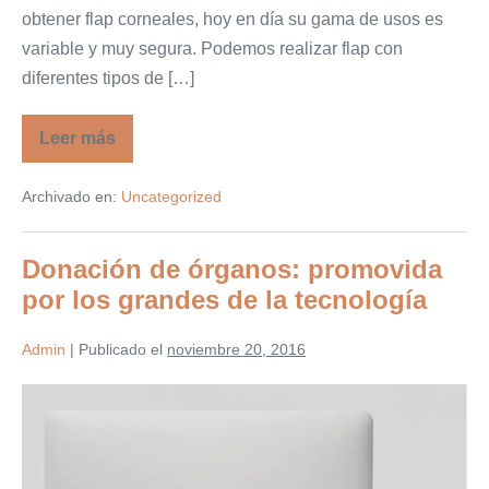
obtener flap corneales, hoy en día su gama de usos es
variable y muy segura. Podemos realizar flap con
diferentes tipos de […]
Leer más
Femtolaser:
Tecnología
del
Archivado en:
Uncategorized
siglo
XXII
en
el
Donación de órganos: promovida
siglo
XXI
por los grandes de la tecnología
Admin
|
Publicado el
noviembre 20, 2016
Donación
de
órganos:
promovida