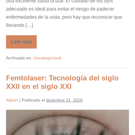
una excelente salud ocular. El cuidado de los ojos
adecuado es ideal para evitar el riesgo de padecer
enfermedades de la vista, pero hay que reconocer que
llevando […]
Leer más
Salud
Ocular:
La
Archivado en:
Uncategorized
prevención
es
una
prioridad
Femtolaser: Tecnología del siglo
XXII en el siglo XXI
Admin
|
Publicado el
diciembre 11, 2016
Femtolaser:
Tecnología
del