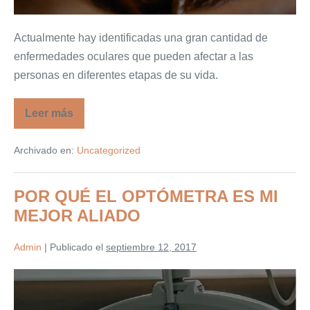
Actualmente hay identificadas una gran cantidad de
enfermedades oculares que pueden afectar a las
personas en diferentes etapas de su vida.
Leer más
Presbicia
y
afectaciones
Archivado en:
Uncategorized
a
la
córnea
POR QUÉ EL OPTÓMETRA ES MI
MEJOR ALIADO
Admin
|
Publicado el
septiembre 12, 2017
POR
QUÉ