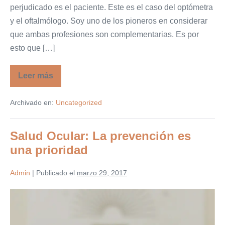
perjudicado es el paciente. Este es el caso del optómetra
y el oftalmólogo. Soy uno de los pioneros en considerar
que ambas profesiones son complementarias. Es por
esto que […]
Leer más
POR
QUÉ
EL
Archivado en:
Uncategorized
OPTÓMETRA
ES
MI
MEJOR
Salud Ocular: La prevención es
ALIADO
una prioridad
Admin
|
Publicado el
marzo 29, 2017
Salud
Ocular:
La